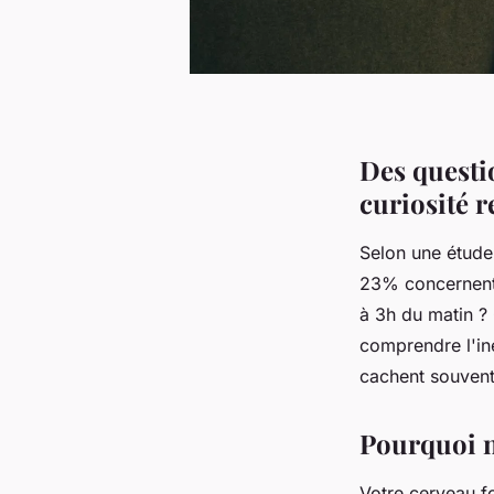
Des questio
curiosité 
Selon une étud
23% concernent 
à 3h du matin 
comprendre l'in
cachent souvent
Pourquoi n
Votre cerveau 