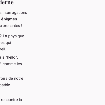
oderne
 interrogations
s
énigmes
urprenantes !
?
La physique
es qui
eil.
is "hello",
y" comme les
oirs de notre
pathie
 rencontre la