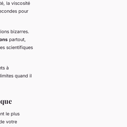
é, la viscosité
 secondes pour
ions bizarres.
ions
partout,
es scientifiques
ts à
imites quand il
ique
nt le plus
 de votre