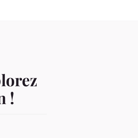
plorez
n !