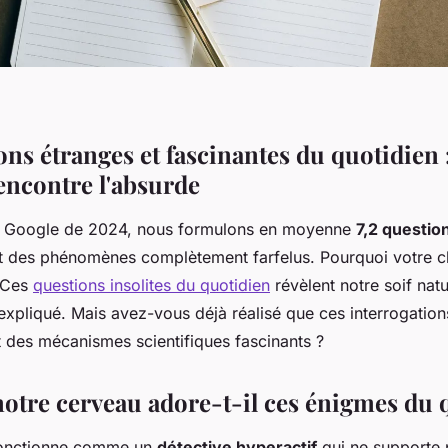
ns étranges et fascinantes du quotidien 
rencontre l'absurde
e Google de 2024, nous formulons en moyenne
7,2 questio
des phénomènes complètement farfelus. Pourquoi votre cha
? Ces
questions insolites du quotidien
révèlent notre soif natu
expliqué. Mais avez-vous déjà réalisé que ces interrogation
 des mécanismes scientifiques fascinants ?
otre cerveau adore-t-il ces énigmes du 
fonctionne comme un
détective hyperactif
qui ne supporte 