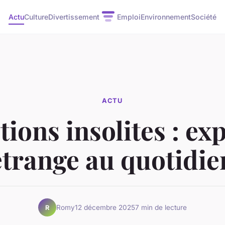
Actu
Culture
Divertissement
Emploi
Environnement
Société
ACTU
ions insolites : ex
étrange au quotidie
Romy
12 décembre 2025
7 min de lecture
R