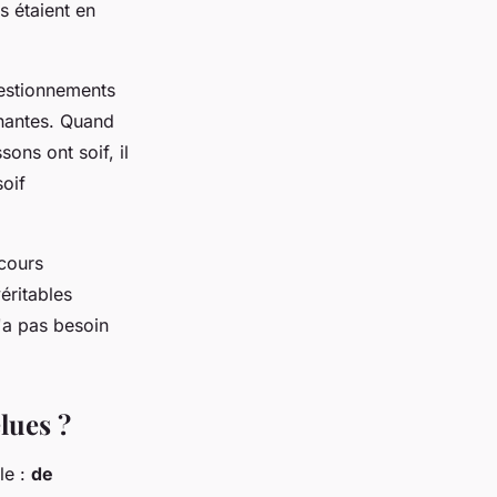
s étaient en
uestionnements
nantes. Quand
ons ont soif, il
soif
 cours
éritables
'a pas besoin
lues ?
le :
de