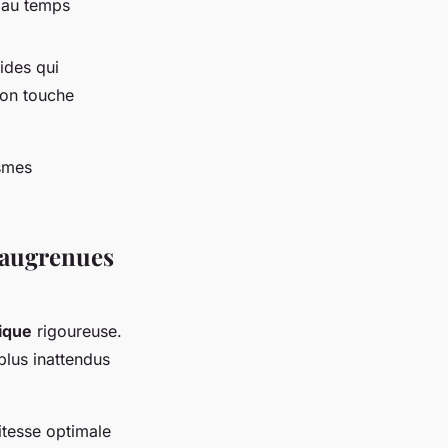
 au temps
ides qui
, on touche
ismes
saugrenues
ique
rigoureuse.
plus inattendus
itesse optimale