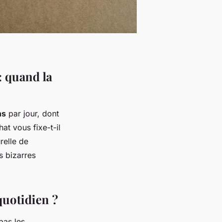
: quand la
ns
par jour, dont
t vous fixe-t-il
relle de
s bizarres
quotidien ?
pas les