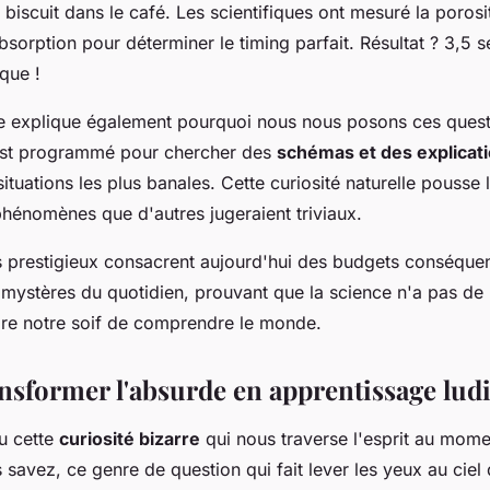
biscuit dans le café. Les scientifiques ont mesuré la porosit
bsorption pour déterminer le timing parfait. Résultat ? 3,5
que !
e explique également pourquoi nous nous posons ces quest
est programmé pour chercher des
schémas et des explicat
tuations les plus banales. Cette curiosité naturelle pousse l
phénomènes que d'autres jugeraient triviaux.
s prestigieux consacrent aujourd'hui des budgets conséquen
mystères du quotidien, prouvant que la science n'a pas de l
aire notre soif de comprendre le monde.
ransformer l'absurde en apprentissage lud
eu cette
curiosité bizarre
qui nous traverse l'esprit au mome
 savez, ce genre de question qui fait lever les yeux au ciel